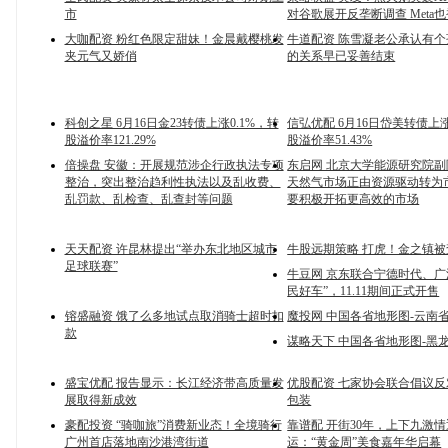
市
对谷歌展开反垄断调查 Meta
大咖配资 粉红色限定甜妹！金晨戴樱桃发
牛道配资 陈雪凝老公承认有
夹元气又娇俏
的关系早已妥善结束
科创之星 6月16日金23转债上涨0.1%，转
信弘优配 6月16日岱美转债上涨
股溢价率121.29%
股溢价率51.43%
倍操盘 安徽：开展规范涉企行政执法专项
东启网 北京大学能源研究院
整治，突出整治趋利性执法以及乱收费、
天然气市场正由资源驱动转为
乱罚款、乱检查、乱查封等问题
要积极开拓更高效的市场
天天配资 许昆林提出“举办东北地区城市
牛股远期策略 打虎！金之镇被
足球联赛”
牛豆网 京东联合宁德时代、广
民好车”，11.11期间正式开售
镕盛融资 饿了么多地试点取消骑士超时扣
魔投网 中国各省地形图-云南
款
谋略天下 中国各省地形图-黑
盛宝优配 报告显示：长江经济带高质量发
优股配资 七家协会联合倡议
展取得新成效
包装
豪配投资 “骑咖旅”消费新业态！全境骑行
靠谱配 开街30年，上下九激
广州首店落地南沙港湾街道
运：“黄金周”美食嘉年华启幕