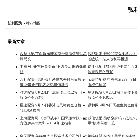
弘利
弘利配资
»
站点地图
最新文章
数魅优配 丁向群履新国家金融监督管理总
股配咖吧 新设29家分支机构
局局长
省级统一法人改制再推进
中祥网 “开窗还是关窗”不该是两难的选择
信康优配 12306拒绝出票百
题
购票秩序的守护
万利配资 《哪吒2》爱奇艺开播当日热度
宝聚荣配资 中央气象台8月3日
破9300 创电影内容热度值新高
雨橙色预警
雅休配资 8月28日汇成转债上涨32%，转
星速配资 8月28日福立转债下跌
股溢价率683%
股溢价率1092%
星速配资 9月26日香港老凤祥黄金价格
鼎和网 9月26日周生生黄金价格
41430港币两
上海配资网 《装甲战争》国际服卡顿？全
诚信优配 能够翻身吗？战地6
方位解决方案和GoLink加速指南
军”版本前瞻一览
全民配资 美媒称太空探索技术公司筹划上
策略联盟 突发！黑天鹅突袭A