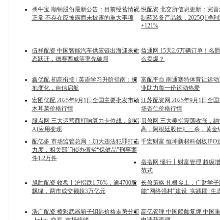
擒牛宝 顺钠股份最新公告：目前经营情况
悦配资 北交所信息更新：完
正常 不存在应披露而未披露的重大事项
制药装备产品线，2025Q1净
+121%
伍祥配资 中国智能汽车供应链出海迎来生
益通网 15天2.6万辆订单！名
态跃迁，德赛西威等率先破局
么卖爆？
鑫优配 初高衔接 | 英语学习升阶指南：拥
富配平台 南通塞特体育让运
抱变化，自信启航
业助力每一份运动热爱
宏图优配 2025年9月1日全国主要批发市场
江苏配资网 2025年9月1日全
木耳菜价格行情
场杏仁价格行情
股点网 三大运营商打响算力卡位战，剑指
贝盈网 三大美指震荡收涨，
AI应用变现
高，阿根廷股债汇三杀，黄金
配亿多 市场监管总局：加大违法犯罪打击
千宏财富 恒坤新材科创板IPO
力度，相关部门侦办假劣“保健品”刑事案
件1.2万件
搭搭网 懂行丨财富管理 超级
范式
旭胜配资 收盘丨沪指跌1.76%，逾4700股
长盈策略 扎根乡土，广财学
飘绿，两市成交额超3万亿元
能“网络强村”建设_实践团_生
浩广配资 棱彩武器箱子钥匙价格走势分析
高亿管理 中国船舶复牌 中国