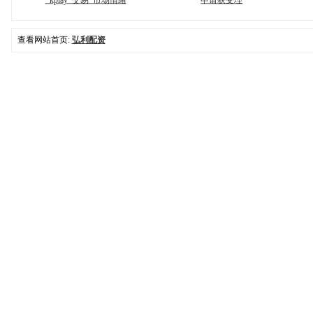
_kplay_交易_市场情绪
申请获受理
查看网站首页:
弘利配资